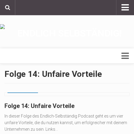
Kontakt, Werbung und Partner
Nutzungsbedingungen, Datenschutz und Cookie-
Erklärung
Impressum
Podcast
Folge 14: Unfaire Vorteile
Finanzen
19. AUG. 2022
Gründergeschichten
Marketing
Folge 14: Unfaire Vorteile
Organisation
In dieser Folge des Endlich-Selbständig Podcast geht es um vier
unfaire Vorteile, die du nutzen kannst, um erfolgreicher mit deinem
Rechtliches
Unternehmen zu sein. Links...