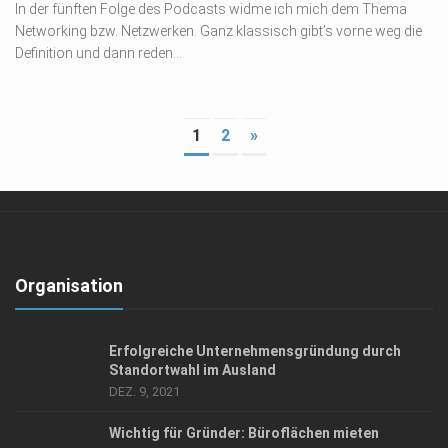
In der fünften Folge des Podcasts widme ich mich dem Thema
Networking bzw. Netzwerken. Ganz klassisch gibt’s vorne weg die
Definition und dann reden...
1
2
»
Organisation
Erfolgreiche Unternehmensgründung durch
Standortwahl im Ausland
DEZ. 9, 2021
Wichtig für Gründer: Büroflächen mieten